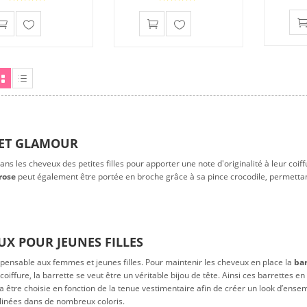
Ajouter
Ajouter
à ma
à ma
liste
liste
d'envies
d'envies
ille
Liste
 ET GLAMOUR
dans les cheveux des petites filles pour apporter une note d'originalité à leur coi
rose
peut également être portée en broche grâce à sa pince crocodile, permetta
UX POUR JEUNES FILLES
ispensable aux femmes et jeunes filles. Pour maintenir les cheveux en place la
bar
iffure, la barrette se veut être un véritable bijou de tête. Ainsi ces barrettes e
ra être choisie en fonction de la tenue vestimentaire afin de créer un look d’ense
éclinées dans de nombreux coloris.