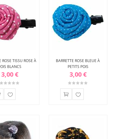
 ROSE TISSU ROSE À
BARRETTE ROSE BLEUE À
POIS BLANCS
PETITS POIS
3,00 €
3,00 €
Ajouter
Ajouter
à ma
à ma
liste
liste
d'envies
d'envies