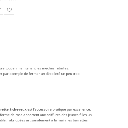
Ajouter
à ma
liste
d'envies
ffure tout en maintenant les mèches rebelles.
nt par exemple de fermer un décolleté un peu trop
rette à cheveux
est l’accessoire pratique par excellence.
n forme de rose apportent aux coiffures des jeunes filles un
mble. Fabriquées artisanalement à la main, les barrettes