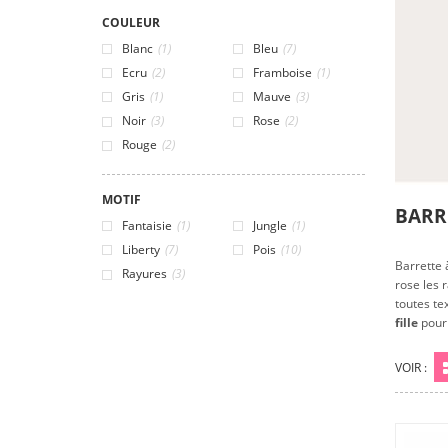
COULEUR
Blanc
(1)
Bleu
(7)
Ecru
(2)
Framboise
(1)
Gris
(1)
Mauve
(3)
Noir
(3)
Rose
(2)
Rouge
(2)
MOTIF
BARR
Fantaisie
(1)
Jungle
(1)
Liberty
(7)
Pois
(10)
Barrette 
Rayures
(3)
rose les 
toutes te
fille
pourr
VOIR :
Gr