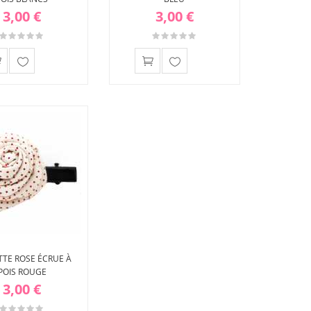
3,00 €
3,00 €
Ajouter
Ajouter
à ma
à ma
liste
liste
d'envies
d'envies
TTE ROSE ÉCRUE À
POIS ROUGE
3,00 €