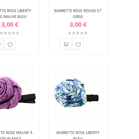
TTE ROSE LIBERTY
BARRETTE ROSE ROUGE ET
E MAUVE BLEU
GRISE
3,00 €
3,00 €
Ajouter
Ajouter
à ma
à ma
liste
liste
d'envies
d'envies
TTE ROSE MAUVE À
BARRETTE ROSE LIBERTY
POIS BLANCS
BLEU