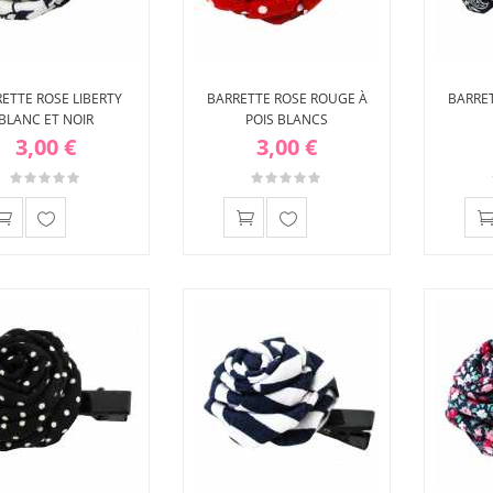
ETTE ROSE LIBERTY
BARRETTE ROSE ROUGE À
BARRET
BLANC ET NOIR
POIS BLANCS
3,00 €
3,00 €
Ajouter
Ajouter
à ma
à ma
liste
liste
d'envies
d'envies