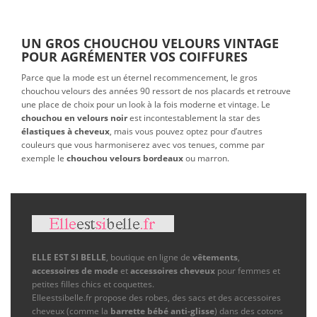
UN GROS CHOUCHOU VELOURS VINTAGE
POUR AGRÉMENTER VOS COIFFURES
Parce que la mode est un éternel recommencement, le gros
chouchou velours des années 90 ressort de nos placards et retrouve
une place de choix pour un look à la fois moderne et vintage. Le
chouchou en velours noir
est incontestablement la star des
élastiques à cheveux
, mais vous pouvez optez pour d’autres
couleurs que vous harmoniserez avec vos tenues, comme par
exemple le
chouchou velours bordeaux
ou marron.
ELLE EST SI BELLE
, boutique en ligne de
vêtements
,
accessoires de mode
et
accessoires cheveux
pour femmes et
petites filles chics et coquettes.
Elleestsibelle.fr propose des robes, des sacs et des accessoires
cheveux (comme la
barrette bébé anti-glisse
) dans des cotons