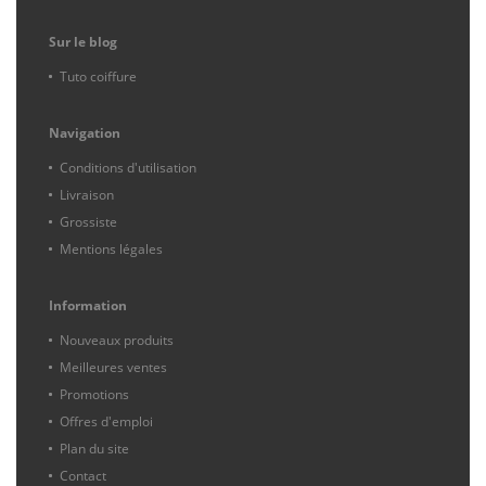
Sur le blog
Tuto coiffure
Navigation
Conditions d'utilisation
Livraison
Grossiste
Mentions légales
Information
Nouveaux produits
Meilleures ventes
Promotions
Offres d'emploi
Plan du site
Contact