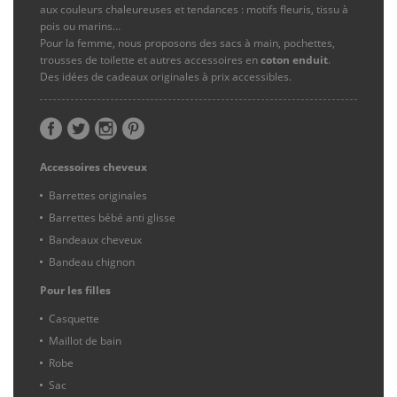
aux couleurs chaleureuses et tendances : motifs fleuris, tissu à
pois ou marins…
Pour la femme, nous proposons des sacs à main, pochettes,
trousses de toilette et autres accessoires en
coton enduit
.
Des idées de cadeaux originales à prix accessibles.
Accessoires cheveux
Barrettes originales
Barrettes bébé anti glisse
Bandeaux cheveux
Bandeau chignon
Pour les filles
Casquette
Maillot de bain
Robe
Sac