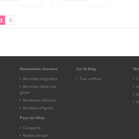
Ajouter
Ajouter
à ma
à ma
liste
liste
d'envies
d'envies
ille
Liste
Accessoires cheveux
Sur le blog
Na
Barrettes originales
Tuto coiffure
C
Barrettes bébé anti
L
glisse
G
Bandeaux cheveux
M
Bandeau chignon
Pour les filles
Casquette
Maillot de bain