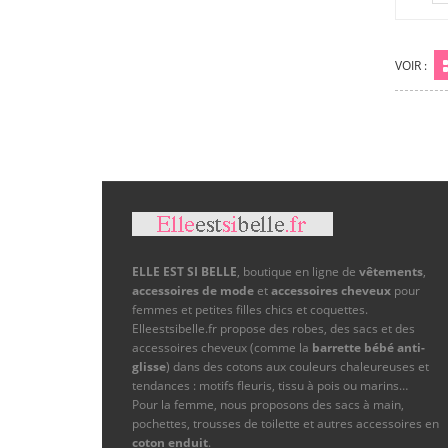
VOIR :
Gr
ELLE EST SI BELLE
, boutique en ligne de
vêtements
,
accessoires de mode
et
accessoires cheveux
pour
femmes et petites filles chics et coquettes.
Elleestsibelle.fr propose des robes, des sacs et des
accessoires cheveux (comme la
barrette bébé anti-
glisse
) dans des cotons aux couleurs chaleureuses et
tendances : motifs fleuris, tissu à pois ou marins…
Pour la femme, nous proposons des sacs à main,
pochettes, trousses de toilette et autres accessoires en
coton enduit
.