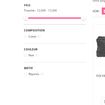
votre poi
PRIX
Tranche :
12,00€ - 15,00€
VOIR :
Gr
COMPOSITION
Coton
(1)
COULEUR
Noir
(1)
MOTIF
Rayures
(1)
POCHE