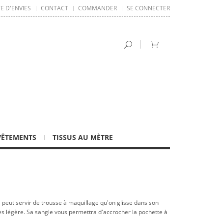
TE D'ENVIES
CONTACT
COMMANDER
SE CONNECTER
VÊTEMENTS
TISSUS AU MÈTRE
le peut servir de trousse à maquillage qu'on glisse dans son
rès légère. Sa sangle vous permettra d'accrocher la pochette à