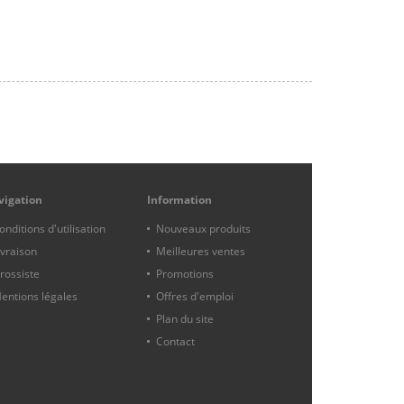
vigation
Information
onditions d'utilisation
Nouveaux produits
ivraison
Meilleures ventes
rossiste
Promotions
entions légales
Offres d'emploi
Plan du site
Contact