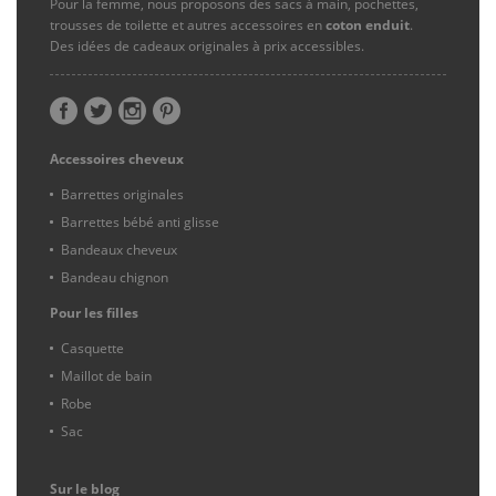
Pour la femme, nous proposons des sacs à main, pochettes,
trousses de toilette et autres accessoires en
coton enduit
.
Des idées de cadeaux originales à prix accessibles.
Accessoires cheveux
Barrettes originales
Barrettes bébé anti glisse
Bandeaux cheveux
Bandeau chignon
Pour les filles
Casquette
Maillot de bain
Robe
Sac
Sur le blog