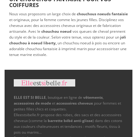
COIFFURES
Nous vous proposons un large choix de
chouchous noeuds fantaisie
et originaux, pour la femme comme les jeunes filles.
Disciplinez vos
cheveux avec des accessoires cheveux originaux et de fabrication
artisanale. Avec le
chouchou noeud
vos queues de cheval prennent
du style et de la couleur. Selon votre tenue, vous opterez pour un
joli
chouchou à noeud liberty,
un chouchou noeud à pois ou encore un
adorable chouchou fantaisie à imprimé marin pour accessoiriser une
tenue marine estivale.
ELLE EST SI BELLE
, boutique en ligne de
vêtements
,
accessoires de mode
et
accessoires cheveux
pour femmes et
petites filles chics et coquettes.
Elleestsibelle.fr propose des robes, des sacs et des accessoires
cheveux (comme la
barrette bébé anti-glisse
) dans des cotons
aux couleurs chaleureuses et tendances : motifs fleuris, tissu à
pois ou marins…