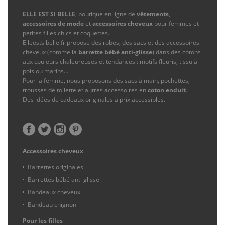
ELLE EST SI BELLE
, boutique en ligne de
vêtements
,
accessoires de mode
et
accessoires cheveux
pour femmes et
petites filles chics et coquettes.
Elleestsibelle.fr propose des robes, des sacs et des accessoires
cheveux (comme la
barrette bébé anti-glisse
) dans des cotons
aux couleurs chaleureuses et tendances : motifs fleuris, tissu à
pois ou marins…
Pour la femme, nous proposons des sacs à main, pochettes,
trousses de toilette et autres accessoires en
coton enduit
.
Des idées de cadeaux originales à prix accessibles.
Accessoires cheveux
Barrettes originales
Barrettes bébé anti glisse
Bandeaux cheveux
Bandeau chignon
Pour les filles