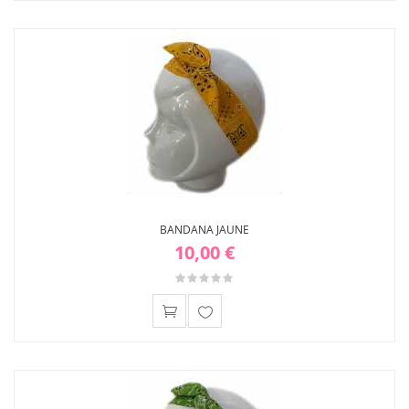
à ma
liste
d'envies
BANDANA JAUNE
10,00 €
Ajouter
à ma
liste
d'envies