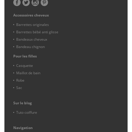
Accessoires cheveux
Barrettes originales
Barrettes bébé anti glisse
Bandeaux cheveux
Bandeau chignon
Pour les filles
Casquette
Maillot de bain
Robe
Sac
Sur le blog
Tuto coiffure
Navigation