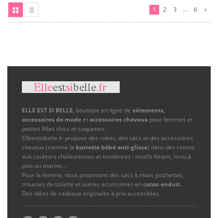
liste
1
2
3
...
6
d'envies
Grille
Liste
ELLE EST SI BELLE
, boutique en ligne de
vêtements
,
accessoires de mode
et
accessoires cheveux
pour femmes et
petites filles chics et coquettes.
Elleestsibelle.fr propose des robes, des sacs et des accessoires
cheveux (comme la
barrette bébé anti-glisse
) dans des cotons
aux couleurs chaleureuses et tendances : motifs fleuris, tissu à
pois ou marins…
Pour la femme, nous proposons des sacs à main, pochettes,
trousses de toilette et autres accessoires en
coton enduit
.
Des idées de cadeaux originales à prix accessibles.