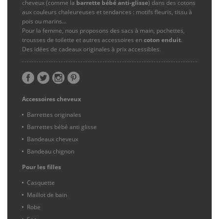
cheveux (comme la
barrette bébé anti-glisse
) dans des cotons
aux couleurs chaleureuses et tendances : motifs fleuris, tissu à
pois ou marins…
Pour la femme, nous proposons des sacs à main, pochettes,
trousses de toilette et autres accessoires en
coton enduit
.
Des idées de cadeaux originales à prix accessibles.
Accessoires cheveux
Barrettes originales
Barrettes bébé anti glisse
Bandeaux cheveux
Bandeau chignon
Pour les filles
Casquette
Maillot de bain
Robe