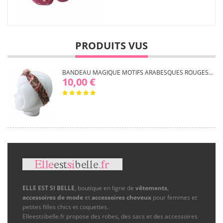
PRODUITS VUS
BANDEAU MAGIQUE MOTIFS ARABESQUES ROUGES...
10,00 €
ELLE EST SI BELLE
, boutique en ligne de
vêtements
,
accessoires de mode
et
accessoires cheveux
pour femmes et
petites filles chics et coquettes.
Elleestsibelle.fr propose des robes, des sacs et des accessoires