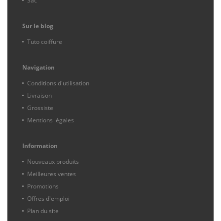
Sac
Sur le blog
Tuto coiffure
Navigation
Conditions d'utilisation
Livraison
Grossiste
Mentions légales
Information
Nouveaux produits
Meilleures ventes
Promotions
Offres d'emploi
Plan du site