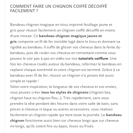
COMMENT FAIRE UN CHIGNON COIFFÉ DÉCOIFFÉ
FACILEMENT ?
Bandeau chignon magique en tissu imprimé feuillage jaune et
gris pour réussir facilement un chignon coiffé décoiffé en moins
d'une minute. Ce
bandeau chignon magique jaune et
gris
comporte un fil de fer invisible logé dans le tissu et donnant sa
rigidité au bandeau. Il suffit de glisser vos cheveux dans la fente du
bandeau, puis de rouler vos cheveux en remontant comme vous
pouvez le voir pas à pas en vidéo sur nos
tutoriels coiffure
. Une
fois les cheveux roulés autour du bandeau, refermez le bandeau en
repliant chaque extrémité et votre chignon est terminé. Grâce à ce
bandeau avec fil de fer, réussir un chignon n'a jamais été aussi
simple et rapide !
Selon votre inspiration, la longueur de vos cheveux et vos envies,
vous pouvez créer
tous les styles de chignons
(chignon bas,
chignon haut ou chignon flou...). Très rapidement, sans vous
prendre la tête pendant des heures dans votre salle de bain, sans
pinces à cheveux ni laque ou autres accessoires, vous réalisez
facilement un chignon rapide qui tient toute la journée. Le
bandeau
chignon
fonctionne aussi bien sur cheveux longs que sur cheveux
mi-longs, qu'ils soient fins ou épais, lisses ou frisés.