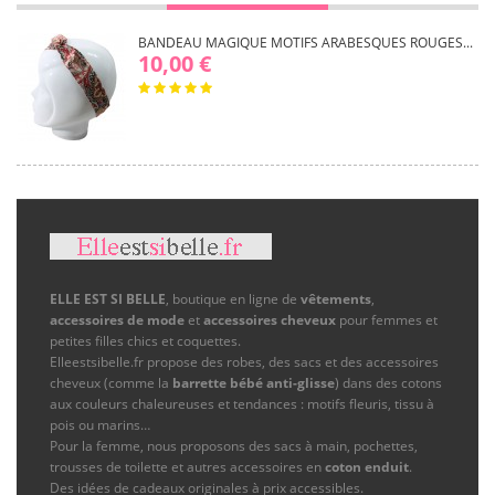
BANDEAU MAGIQUE MOTIFS ARABESQUES ROUGES...
10,00 €
ELLE EST SI BELLE
, boutique en ligne de
vêtements
,
accessoires de mode
et
accessoires cheveux
pour femmes et
petites filles chics et coquettes.
Elleestsibelle.fr propose des robes, des sacs et des accessoires
cheveux (comme la
barrette bébé anti-glisse
) dans des cotons
aux couleurs chaleureuses et tendances : motifs fleuris, tissu à
pois ou marins…
Pour la femme, nous proposons des sacs à main, pochettes,
trousses de toilette et autres accessoires en
coton enduit
.
Des idées de cadeaux originales à prix accessibles.