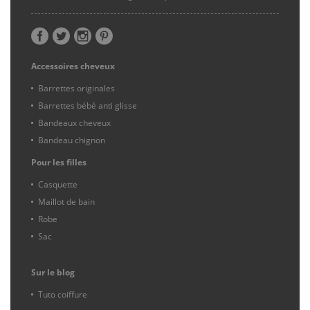
Accessoires cheveux
Barrettes originales
Barrettes bébé anti glisse
Bandeaux cheveux
Bandeau chignon
Pour les filles
Casquette
Maillot de bain
Robe
Sac
Sur le blog
Tuto coiffure