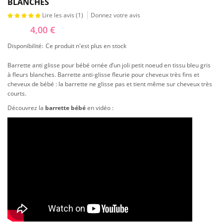
BLANCHES
Lire les avis (
1
)
Donnez votre avis
4,00 €
Disponibilité:
Ce produit n'est plus en stock
Barrette anti glisse pour bébé ornée d’un joli petit noeud en tissu bleu gris
à fleurs blanches. Barrette anti-glisse fleurie pour cheveux très fins et
cheveux de bébé : la barrette ne glisse pas et tient même sur cheveux très
courts.
Découvrez la
barrette bébé
en vidéo :