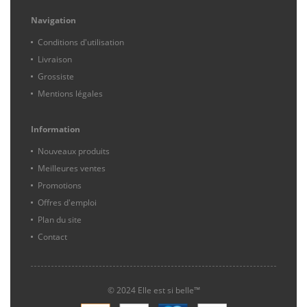
Navigation
Conditions d'utilisation
Livraison
Grossiste
Mentions légales
Information
Nouveaux produits
Meilleures ventes
Promotions
Offres d'emploi
Plan du site
Contact
© 2024 Elle est si belle™