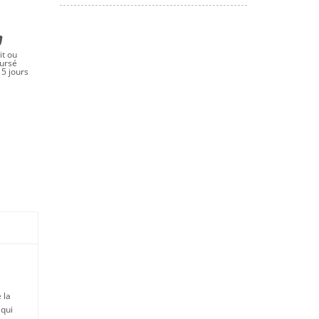
it ou
ursé
5 jours
 la
 qui