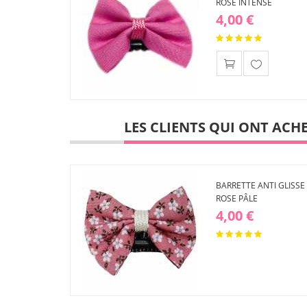
ROSE INTENSE
4,00 €
Ajouter
à ma
liste
d'envies
LES CLIENTS QUI ONT ACH
BARRETTE ANTI GLISSE 
ROSE PÂLE
4,00 €