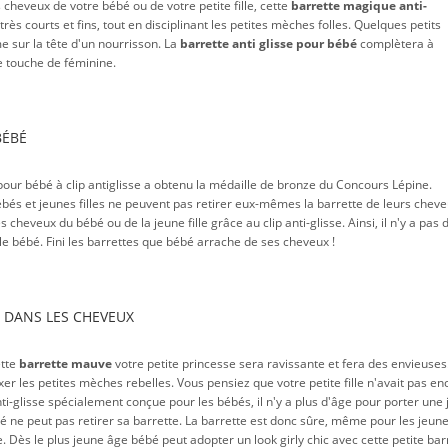
 cheveux de votre bébé ou de votre petite fille, cette
barrette magique anti-
 courts et fins, tout en disciplinant les petites mèches folles. Quelques petits
e sur la tête d'un nourrisson. La
barrette anti glisse pour bébé
complètera à
ne touche de féminine.
BÉBÉ
pour bébé à clip antiglisse a obtenu la médaille de bronze du Concours Lépine.
ébés et jeunes filles ne peuvent pas retirer eux-mêmes la barrette de leurs cheve
 cheveux du bébé ou de la jeune fille grâce au clip anti-glisse. Ainsi, il n'y a pas 
le bébé. Fini les barrettes que bébé arrache de ses cheveux !
E DANS LES CHEVEUX
ette
barrette mauve
votre petite princesse sera ravissante et fera des envieuses
ixer les petites mèches rebelles. Vous pensiez que votre petite fille n'avait pas en
ti-glisse spécialement conçue pour les bébés, il n'y a plus d'âge pour porter une j
ébé ne peut pas retirer sa barrette. La barrette est donc sûre, même pour les jeun
. Dès le plus jeune âge bébé peut adopter un look girly chic avec cette petite bar