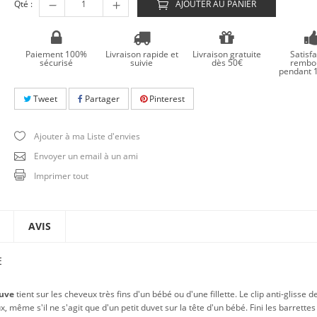
Qté :
AJOUTER AU PANIER
Paiement 100%
Livraison rapide et
Livraison gratuite
Satisfa
sécurisé
suivie
dès 50€
rembo
pendant 1
Tweet
Partager
Pinterest
Ajouter à ma Liste d'envies
Envoyer un email à un ami
Imprimer tout
AVIS
E
uve
tient sur les cheveux très fins d'un bébé ou d'une fillette. Le clip anti-glisse de
même s'il ne s'agit que d'un petit duvet sur la tête d'un bébé. Fini les barrettes