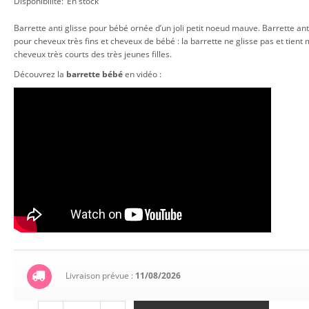
Disponibilité:
En stock
Barrette anti glisse pour bébé ornée d’un joli petit noeud mauve. Barrette ant
pour cheveux très fins et cheveux de bébé : la barrette ne glisse pas et tien
cheveux très courts des très jeunes filles.
Découvrez la
barrette bébé
en vidéo :
Livraison prévue :
11/08/2026