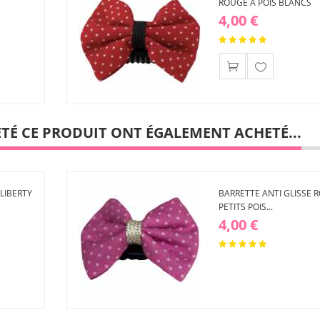
ROUGE À POIS BLANCS
4,00 €
Ajouter
à ma
liste
d'envies
ETÉ CE PRODUIT ONT ÉGALEMENT ACHETÉ...
LIBERTY
BARRETTE ANTI GLISSE R
PETITS POIS...
4,00 €