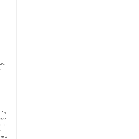
ux.
de
. En
core
olie
es
rette