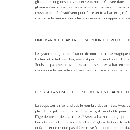
glissent le long des cheveux et se perdent. Clipsée dans les
glisse
apporte une touche de féminité, même sur cheveux très
cheveux de bébé suffisent pour faire tenir la barrette, mêm
merveille la tenue votre jolie princesse en lui apportant u
UNE BARRETTE ANTI-GLISSE POUR CHEVEUX DE 
Le système original de fixation de notre barrette magique 
La
barrette bébé anti-glisse
est parfaitement sûre : les b
Seuls les parents peuvent mettre puis retirer la barrette des
risque que la barrette soit perdue ou mise à la bouche par 
IL N'Y A PAS D'ÂGE POUR PORTER UNE BARRETT
La coquetterie n'attend pas le nombre des années. Avec c
plus d'être jolie, cette barrette sera également utile pour f
l'âge de porter des barrettes ? Avec la barrette magique an
barrette dans les cheveux. Le clip anti-glisse fait que le b
enfants, et ne risque pas d'être mise à la bouche ou perdue