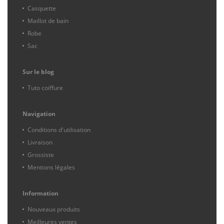
Casquette
Maillot de bain
Robe
Sac
Sur le blog
Tuto coiffure
Navigation
Conditions d'utilisation
Livraison
Grossiste
Mentions légales
Information
Nouveaux produits
Meilleures ventes