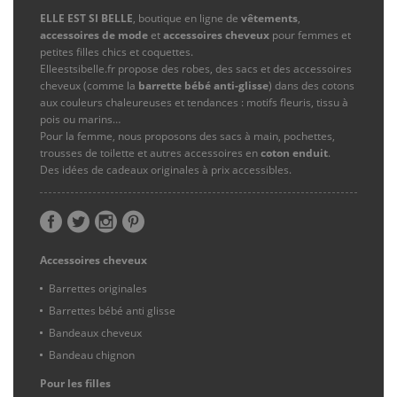
ELLE EST SI BELLE
, boutique en ligne de
vêtements
,
accessoires de mode
et
accessoires cheveux
pour femmes et
petites filles chics et coquettes.
Elleestsibelle.fr propose des robes, des sacs et des accessoires
cheveux (comme la
barrette bébé anti-glisse
) dans des cotons
aux couleurs chaleureuses et tendances : motifs fleuris, tissu à
pois ou marins…
Pour la femme, nous proposons des sacs à main, pochettes,
trousses de toilette et autres accessoires en
coton enduit
.
Des idées de cadeaux originales à prix accessibles.
Accessoires cheveux
Barrettes originales
Barrettes bébé anti glisse
Bandeaux cheveux
Bandeau chignon
Pour les filles