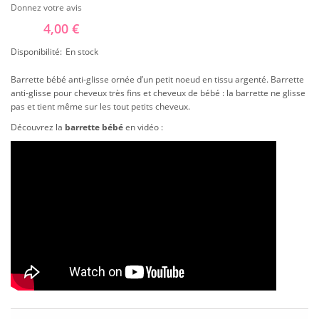
Donnez votre avis
4,00 €
Disponibilité:
En stock
Barrette bébé anti-glisse ornée d’un petit noeud en tissu argenté. Barrette
anti-glisse pour cheveux très fins et cheveux de bébé : la barrette ne glisse
pas et tient même sur les tout petits cheveux.
Découvrez la
barrette bébé
en vidéo :