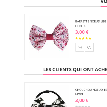
VO
BARRETTE NOEUD LIBE
ET BLEU
3,00 €
Ajouter
à ma
liste
d'envies
LES CLIENTS QUI ONT ACH
CHOUCHOU NOEUD TÊ
MORT
3,00 €