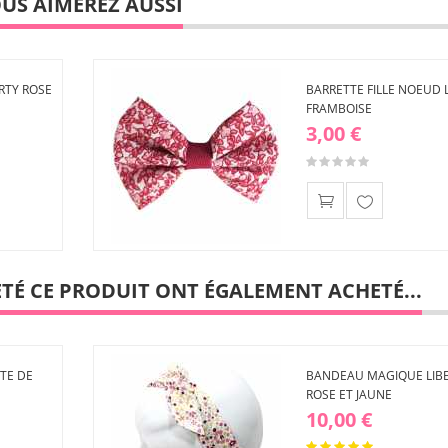
US AIMEREZ AUSSI
RTY ROSE
BARRETTE FILLE NOEUD 
FRAMBOISE
3,00 €
Ajouter
à ma
liste
ETÉ CE PRODUIT ONT ÉGALEMENT ACHETÉ...
d'envies
TE DE
BANDEAU MAGIQUE LIB
ROSE ET JAUNE
10,00 €