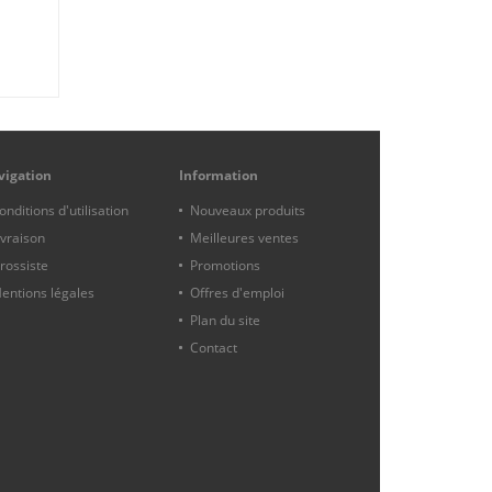
vigation
Information
onditions d'utilisation
Nouveaux produits
ivraison
Meilleures ventes
rossiste
Promotions
entions légales
Offres d'emploi
Plan du site
Contact