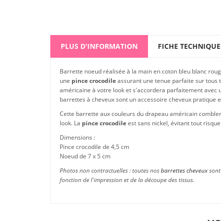
PLUS D'INFORMATION
FICHE TECHNIQUE
Barrette noeud réalisée à la main en coton bleu blanc roug
une
pince crocodile
assurant une tenue parfaite sur tous
américaine à votre look et s'accordera parfaitement avec 
barrettes à cheveux sont un accessoire cheveux pratique et
Cette barrette aux couleurs du drapeau américain comblera 
look. La
pince crocodile
est sans nickel, évitant tout risq
Dimensions :
Pince crocodile de 4,5 cm
Noeud de 7 x 5 cm
Photos non contractuelles : toutes nos
barrettes cheveux
sont 
fonction de l'impression et de la découpe des tissus.