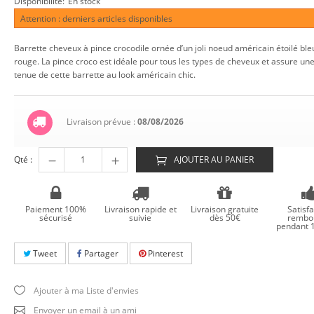
Disponibilité:
En stock
Attention : derniers articles disponibles
Barrette cheveux à pince crocodile ornée d’un joli noeud américain étoilé ble
rouge. La pince croco est idéale pour tous les types de cheveux et assure un
tenue de cette barrette au look américain chic.
Livraison prévue :
08/08/2026
Qté :
AJOUTER AU PANIER
Paiement 100%
Livraison rapide et
Livraison gratuite
Satisfa
sécurisé
suivie
dès 50€
rembo
pendant 1
Tweet
Partager
Pinterest
Ajouter à ma Liste d'envies
Envoyer un email à un ami