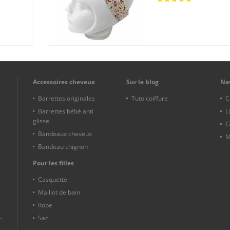
Accessoires cheveux
Sur le blog
Na
Barrettes originales
Tuto coiffure
C
Barrettes bébé anti
L
glisse
G
Bandeaux cheveux
M
Bandeau chignon
Pour les filles
Casquette
Maillot de bain
Robe
Sac