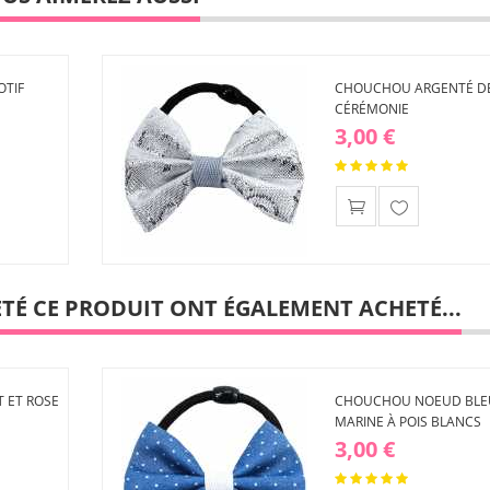
TIF
CHOUCHOU ARGENTÉ D
CÉRÉMONIE
3,00 €
Ajouter
à ma
liste
d'envies
ETÉ CE PRODUIT ONT ÉGALEMENT ACHETÉ...
 ET ROSE
CHOUCHOU NOEUD BLE
MARINE À POIS BLANCS
3,00 €