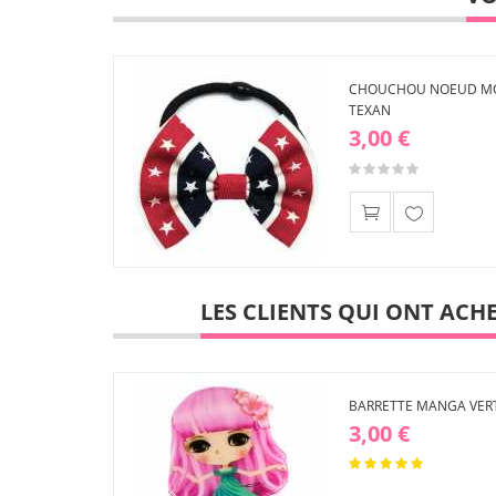
CHOUCHOU NOEUD MO
TEXAN
3,00 €
Ajouter
à ma
liste
LES CLIENTS QUI ONT ACH
d'envies
BARRETTE MANGA VERT
3,00 €