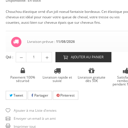
Disponibilité:
En stock
Chouchou élastique orné d’un joli noeud fantaisie bordeaux. Cet élastique po
cheveux est idéal pour nouer votre queue de cheval, votre tresse ou vos
couettes, aussi bien sur cheveux épais que sur cheveux fins.
Livraison prévue :
11/08/2026
Qté :
AJOUTER AU PANIER
Paiement 100%
Livraison rapide et
Livraison gratuite
Satisfa
sécurisé
suivie
dès 50€
rembo
pendant 1
Tweet
Partager
Pinterest
Ajouter à ma Liste d'envies
Envoyer un email à un ami
Imprimer tout