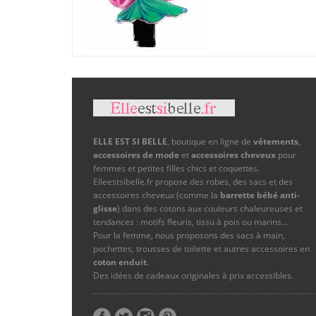
ELLE EST SI BELLE
, boutique en ligne de
vêtements
,
accessoires de mode
et
accessoires cheveux
pour
femmes et petites filles chics et coquettes.
Elleestsibelle.fr propose des robes, des sacs et des
accessoires cheveux (comme la
barrette bébé anti-
glisse
) dans des cotons aux couleurs chaleureuses et
tendances : motifs fleuris, tissu à pois ou marins…
Pour la femme, nous proposons des sacs à main,
pochettes, trousses de toilette et autres accessoires en
coton enduit
.
Des idées de cadeaux originales à prix accessibles.