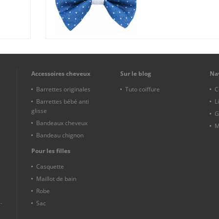
Accessoires cheveux
Sur le blog
Na
Barrettes originales
Tuto coiffure
C
Barrettes bébé anti
L
glisse
G
Bandeaux cheveux
M
Bandeau chignon
Pour les filles
Casquette
Maillot de bain
Robe
Sac