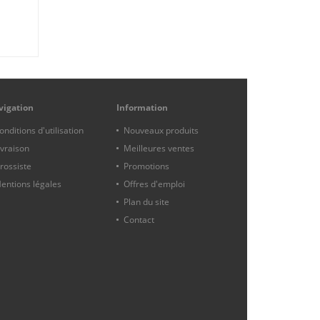
vigation
Information
onditions d'utilisation
Nouveaux produits
ivraison
Meilleures ventes
rossiste
Promotions
entions légales
Offres d'emploi
Plan du site
Contact