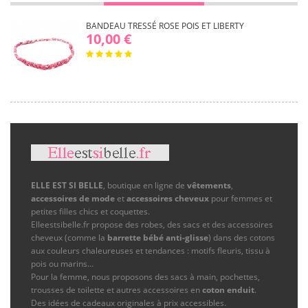
BANDEAU TRESSÉ ROSE POIS ET LIBERTY
10,00 €
ELLE EST SI BELLE
, boutique en ligne de
vêtements
,
accessoires de mode
et
accessoires cheveux
pour femmes et
petites filles chics et coquettes.
Elleestsibelle.fr propose des robes, des sacs et des accessoires
cheveux (comme la
barrette bébé anti-glisse
) dans des cotons
aux couleurs chaleureuses et tendances : motifs fleuris, tissu à
pois ou marins…
Pour la femme, nous proposons des sacs à main, pochettes,
trousses de toilette et autres accessoires en
coton enduit
.
Des idées de cadeaux originales à prix accessibles.