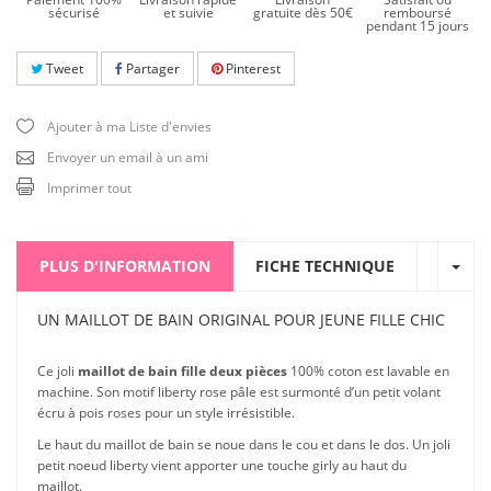
sécurisé
et suivie
gratuite dès 50€
remboursé
pendant 15 jours
Tweet
Partager
Pinterest
Ajouter à ma Liste d'envies
Envoyer un email à un ami
Imprimer tout
PLUS D'INFORMATION
FICHE TECHNIQUE
UN MAILLOT DE BAIN ORIGINAL POUR JEUNE FILLE CHIC
Ce joli
maillot de bain fille deux pièces
100% coton est lavable en
machine. Son motif liberty rose pâle est surmonté d’un petit volant
écru à pois roses pour un style irrésistible.
Le haut du maillot de bain se noue dans le cou et dans le dos. Un joli
petit noeud liberty vient apporter une touche girly au haut du
maillot.