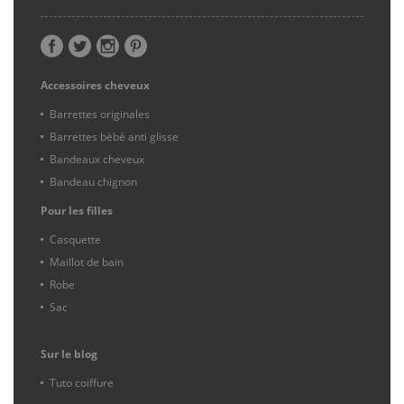
Accessoires cheveux
Barrettes originales
Barrettes bébé anti glisse
Bandeaux cheveux
Bandeau chignon
Pour les filles
Casquette
Maillot de bain
Robe
Sac
Sur le blog
Tuto coiffure