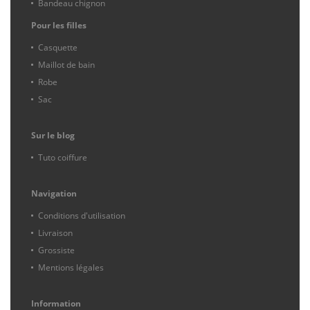
Bandeau chignon
Pour les filles
Casquette
Maillot de bain
Robe
Sac
Sur le blog
Tuto coiffure
Navigation
Conditions d'utilisation
Livraison
Grossiste
Mentions légales
Information