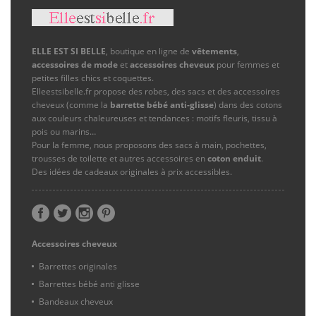
ELLE EST SI BELLE
, boutique en ligne de
vêtements
,
accessoires de mode
et
accessoires cheveux
pour femmes et
petites filles chics et coquettes.
Elleestsibelle.fr propose des robes, des sacs et des accessoires
cheveux (comme la
barrette bébé anti-glisse
) dans des cotons
aux couleurs chaleureuses et tendances : motifs fleuris, tissu à
pois ou marins…
Pour la femme, nous proposons des sacs à main, pochettes,
trousses de toilette et autres accessoires en
coton enduit
.
Des idées de cadeaux originales à prix accessibles.
Accessoires cheveux
Barrettes originales
Barrettes bébé anti glisse
Bandeaux cheveux