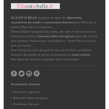
ELLE EST SI BELLE
, boutique en ligne de
vêtements
,
accessoires de mode
et
accessoires cheveux
pour femmes et
petites filles chics et coquettes.
Elleestsibelle.fr propose des robes, des sacs et des accessoires
cheveux (comme la
barrette bébé anti-glisse
) dans des cotons
aux couleurs chaleureuses et tendances : motifs fleuris, tissu à
pois ou marins…
Pour la femme, nous proposons des sacs à main, pochettes,
trousses de toilette et autres accessoires en
coton enduit
.
Des idées de cadeaux originales à prix accessibles.
Accessoires cheveux
Barrettes originales
Barrettes bébé anti glisse
Bandeaux cheveux