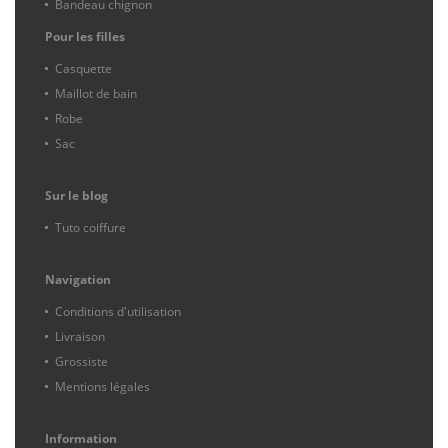
Bandeau chignon
Pour les filles
Casquette
Maillot de bain
Robe
Sac
Sur le blog
Tuto coiffure
Navigation
Conditions d'utilisation
Livraison
Grossiste
Mentions légales
Information