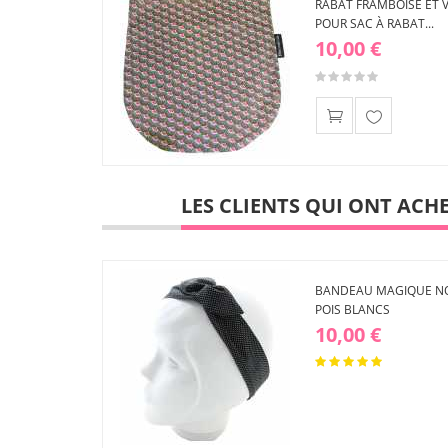
RABAT FRAMBOISE ET 
POUR SAC À RABAT...
10,00 €
Ajouter
à ma
liste
LES CLIENTS QUI ONT ACH
d'envies
BANDEAU MAGIQUE NO
POIS BLANCS
10,00 €