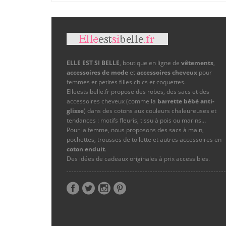
ELLE EST SI BELLE
, boutique en ligne de
vêtements
,
accessoires de mode
et
accessoires cheveux
pour
femmes et petites filles chics et coquettes.
Elleestsibelle.fr propose des robes, des sacs et des
accessoires cheveux (comme la
barrette bébé anti-
glisse
) dans des cotons aux couleurs chaleureuses et
tendances : motifs fleuris, tissu à pois ou marins…
Pour la femme, nous proposons des sacs à main,
pochettes, trousses de toilette et autres accessoires en
coton enduit
.
Des idées de cadeaux originales à prix accessibles.