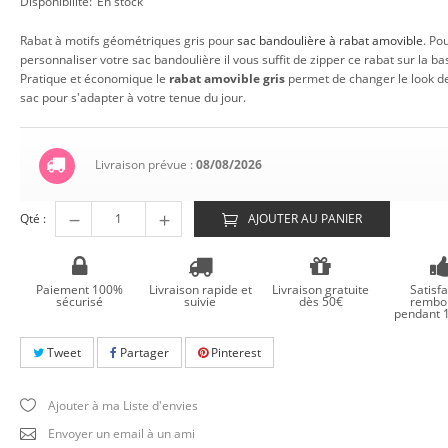
Disponibilité:
En stock
Rabat à motifs géométriques gris pour
sac bandoulière à rabat amovible
. Po
personnaliser votre sac bandoulière il vous suffit de zipper ce rabat sur la ba
Pratique et économique le
rabat amovible gris
permet de changer le look de
sac pour s'adapter à votre tenue du jour.
Livraison prévue :
08/08/2026
Qté :
AJOUTER AU PANIER
Paiement 100%
Livraison rapide et
Livraison gratuite
Satisfa
sécurisé
suivie
dès 50€
rembo
pendant 1
Tweet
Partager
Pinterest
Ajouter à ma Liste d'envies
Envoyer un email à un ami