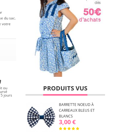
ur
se du sac.
 votre
PRODUITS VUS
it ou
ursé
5 jours
BARRETTE NOEUD À
CARREAUX BLEUS ET
BLANCS
3,00 €