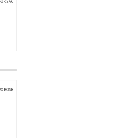
OUR SAC
RABAT BORDEAUX ET BLEU
POUR SAC À RABAT...
10,00 €
Ajouter
à ma
liste
d'envies
X ROSE
CHOUCHOU NOEUD LIBERTY
ROUGE
3,00 €