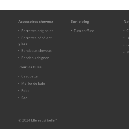
Accessoires cheveux
Sur le blog
Na
Barrettes originales
Tuto coiffure
C
Barrettes bébé anti
L
glisse
G
Bandeaux cheveux
M
Bandeau chignon
Pour les filles
Casquette
Maillot de bain
Robe
Sac
© 2024 Elle est si belle™