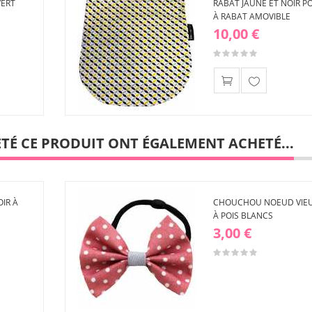
VERT
RABAT JAUNE ET NOIR P
À RABAT AMOVIBLE
10,00 €
Ajouter
à ma
liste
ETÉ CE PRODUIT ONT ÉGALEMENT ACHETÉ...
d'envies
IR À
CHOUCHOU NOEUD VIEU
À POIS BLANCS
3,00 €