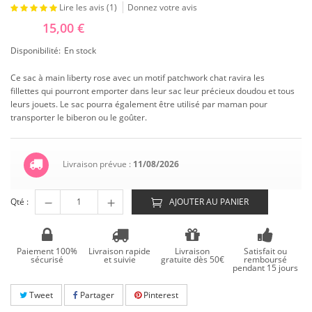
Lire les avis (
1
)
Donnez votre avis
15,00 €
Disponibilité:
En stock
Ce sac à main liberty rose avec un motif patchwork chat ravira les
fillettes qui pourront emporter dans leur sac leur précieux doudou et tous
leurs jouets. Le sac pourra également être utilisé par maman pour
transporter le biberon ou le goûter.
Livraison prévue :
11/08/2026
Qté :
AJOUTER AU PANIER
Paiement 100%
Livraison rapide
Livraison
Satisfait ou
sécurisé
et suivie
gratuite dès 50€
remboursé
pendant 15 jours
Tweet
Partager
Pinterest