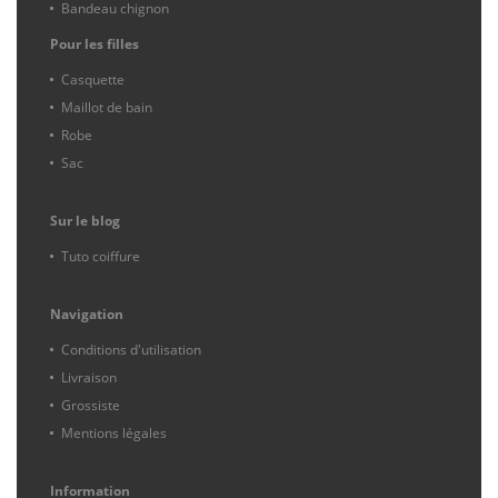
Bandeau chignon
Pour les filles
Casquette
Maillot de bain
Robe
Sac
Sur le blog
Tuto coiffure
Navigation
Conditions d'utilisation
Livraison
Grossiste
Mentions légales
Information