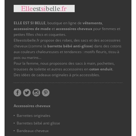
ELLE EST SI BELLE
, boutique en ligne de
vêtements
,
accessoires de mode
et
accessoires cheveux
pour femmes et
petites filles chics et coquettes.
Elleestsibelle.fr propose des robes, des sacs et des accessoires
cheveux (comme la
barrette bébé anti-glisse
) dans des cotons
aux couleurs chaleureuses et tendances : motifs fleuris, tissu à
pois ou marins…
Pour la femme, nous proposons des sacs à main, pochettes,
trousses de toilette et autres accessoires en
coton enduit
.
Des idées de cadeaux originales à prix accessibles.
Accessoires cheveux
Barrettes originales
Barrettes bébé anti glisse
Bandeaux cheveux