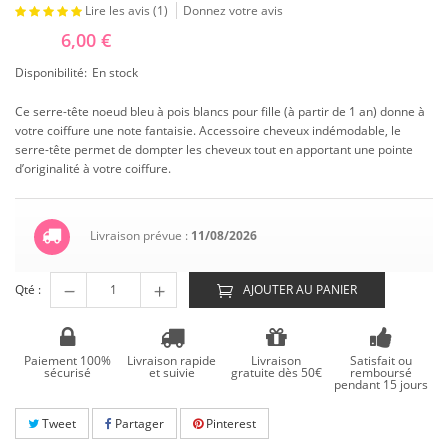
Lire les avis (
1
)
Donnez votre avis
6,00 €
Disponibilité:
En stock
Ce serre-tête noeud bleu à pois blancs pour fille (à partir de 1 an) donne à
votre coiffure une note fantaisie. Accessoire cheveux indémodable, le
serre-tête permet de dompter les cheveux tout en apportant une pointe
d’originalité à votre coiffure.
Livraison prévue :
11/08/2026
Qté :
AJOUTER AU PANIER
Paiement 100%
Livraison rapide
Livraison
Satisfait ou
sécurisé
et suivie
gratuite dès 50€
remboursé
pendant 15 jours
Tweet
Partager
Pinterest