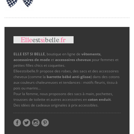
ELLE EST SI BELLE
, boutique en ligne de
vêtements
,
accessoires de mode
et
accessoires cheveux
pour femmes et
petites filles chics et coquettes.
Elleestsibelle.fr propose des robes, des sacs et des accessoires
cheveux (comme la
barrette bébé anti-glisse
) dans des cotons
aux couleurs chaleureuses et tendances : motifs fleuris, tissu à
pois ou marins…
Pour la femme, nous proposons des sacs à main, pochettes,
trousses de toilette et autres accessoires en
coton enduit
.
Des idées de cadeaux originales à prix accessibles.