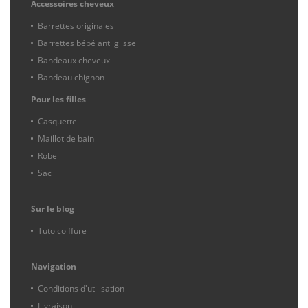
Accessoires cheveux
Barrettes originales
Barrettes bébé anti glisse
Bandeaux cheveux
Bandeau chignon
Pour les filles
Casquette
Maillot de bain
Robe
Sac
Sur le blog
Tuto coiffure
Navigation
Conditions d'utilisation
Livraison