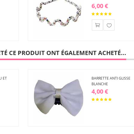
6,00 €
Ajouter
à ma
liste
d'envies
ETÉ CE PRODUIT ONT ÉGALEMENT ACHETÉ...
U ET
BARRETTE ANTI GLISSE
BLANCHE
4,00 €