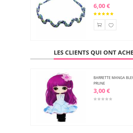
6,00 €
Ajouter
à ma
liste
d'envies
LES CLIENTS QUI ONT ACH
BARRETTE MANGA BLE
PRUNE
3,00 €