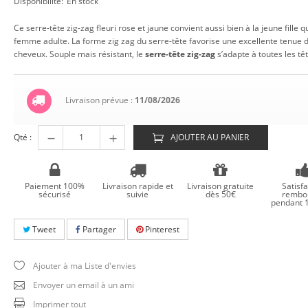
Disponibilité:
En stock
Ce serre-tête zig-zag fleuri rose et jaune convient aussi bien à la jeune fille qu
femme adulte. La forme zig zag du serre-tête favorise une excellente tenue 
cheveux. Souple mais résistant, le
serre-tête zig-zag
s’adapte à toutes les têt
Livraison prévue :
11/08/2026
Qté :
AJOUTER AU PANIER
Paiement 100%
Livraison rapide et
Livraison gratuite
Satisfa
sécurisé
suivie
dès 50€
rembo
pendant 1
Tweet
Partager
Pinterest
Ajouter à ma Liste d'envies
Envoyer un email à un ami
Imprimer tout