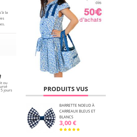
'à la
des
es.
it ou
ursé
PRODUITS VUS
5 jours
BARRETTE NOEUD À
CARREAUX BLEUS ET
BLANCS
3,00 €