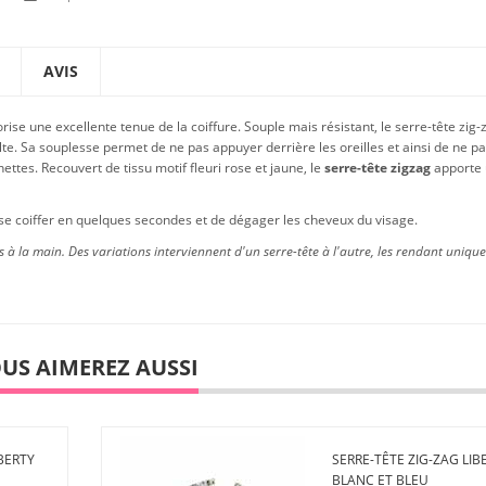
AVIS
rise une excellente tenue de la coiffure. Souple mais résistant, le serre-tête zig-
dulte. Sa souplesse permet de ne pas appuyer derrière les oreilles et ainsi de ne p
ttes. Recouvert de tissu motif fleuri rose et jaune, le
serre-tête zigzag
apporte
se coiffer en quelques secondes et de dégager les cheveux du visage.
 à la main. Des variations interviennent d'un serre-tête à l'autre, les rendant unique
US AIMEREZ AUSSI
BERTY
SERRE-TÊTE ZIG-ZAG LIB
BLANC ET BLEU