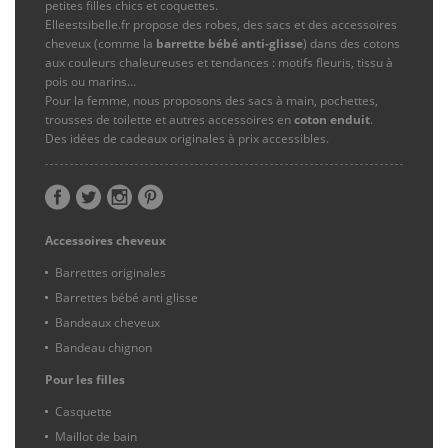
petites filles chics et coquettes.
Elleestsibelle.fr propose des robes, des sacs et des accessoires
cheveux (comme la
barrette bébé anti-glisse
) dans des cotons
aux couleurs chaleureuses et tendances : motifs fleuris, tissu à
pois ou marins…
Pour la femme, nous proposons des sacs à main, pochettes,
trousses de toilette et autres accessoires en
coton enduit
.
Des idées de cadeaux originales à prix accessibles.
Accessoires cheveux
Barrettes originales
Barrettes bébé anti glisse
Bandeaux cheveux
Bandeau chignon
Pour les filles
Casquette
Maillot de bain