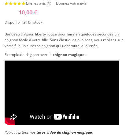
Lire les avis (
1
)
Donnez votre avis
10,00 €
Disponibilité:
En stock
Bandeau chignon liberty rouge pour faire en quelques secondes un
chignon facile à votre fille. Sans élastiques ni pinces, vous réalisez sur
votre fille un superbe chignon qui tient toute la journée.
Exemple de chignon avec le
chignon magique
:
Retrouvez tous nos
tutos vidéo du chignon magique
.