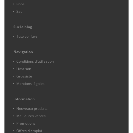
Robe
Sac
Sur le blog
Tuto coiffure
Navigation
Conditions d'utilisation
Livraison
Grossiste
Mentions légales
Information
Nouveaux produits
Meilleures ventes
Promotions
Offres d'emploi