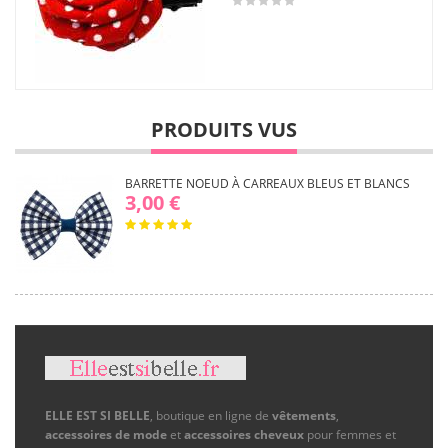
PRODUITS VUS
BARRETTE NOEUD À CARREAUX BLEUS ET BLANCS
3,00 €
ELLE EST SI BELLE
, boutique en ligne de
vêtements
,
accessoires de mode
et
accessoires cheveux
pour femmes et