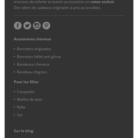
trousses de toilette et autres accessoires en
coton enduit
.
Des idées de cadeaux originales à prix accessibles.
Accessoires cheveux
Barrettes originales
Barrettes bébé anti glisse
Bandeaux cheveux
Bandeau chignon
Pour les filles
Casquette
Maillot de bain
Robe
Sac
Sur le blog