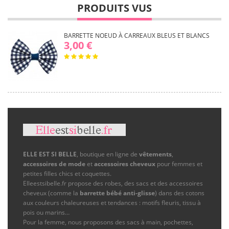
PRODUITS VUS
BARRETTE NOEUD À CARREAUX BLEUS ET BLANCS
3,00 €
ELLE EST SI BELLE
, boutique en ligne de
vêtements
,
accessoires de mode
et
accessoires cheveux
pour femmes et
petites filles chics et coquettes.
Elleestsibelle.fr propose des robes, des sacs et des accessoires
cheveux (comme la
barrette bébé anti-glisse
) dans des cotons
aux couleurs chaleureuses et tendances : motifs fleuris, tissu à
pois ou marins…
Pour la femme, nous proposons des sacs à main, pochettes,