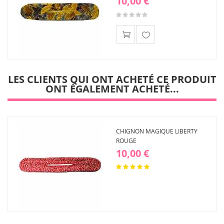
10,00 €
Ajouter
à ma
liste
LES CLIENTS QUI ONT ACHETÉ CE PRODUIT
d'envies
ONT ÉGALEMENT ACHETÉ...
CHIGNON MAGIQUE LIBERTY
ROUGE
10,00 €