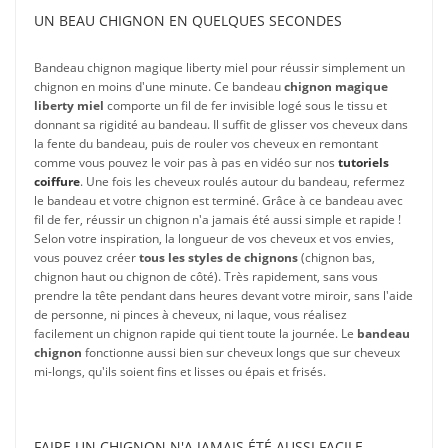
UN BEAU CHIGNON EN QUELQUES SECONDES
Bandeau chignon magique liberty miel pour réussir simplement un
chignon en moins d'une minute. Ce bandeau
chignon magique
liberty miel
comporte un fil de fer invisible logé sous le tissu et
donnant sa rigidité au bandeau. Il suffit de glisser vos cheveux dans
la fente du bandeau, puis de rouler vos cheveux en remontant
comme vous pouvez le voir pas à pas en vidéo sur nos
tutoriels
coiffure
. Une fois les cheveux roulés autour du bandeau, refermez
le bandeau et votre chignon est terminé. Grâce à ce bandeau avec
fil de fer, réussir un chignon n'a jamais été aussi simple et rapide !
Selon votre inspiration, la longueur de vos cheveux et vos envies,
vous pouvez créer
tous les styles de chignons
(chignon bas,
chignon haut ou chignon de côté). Très rapidement, sans vous
prendre la tête pendant dans heures devant votre miroir, sans l'aide
de personne, ni pinces à cheveux, ni laque, vous réalisez
facilement un chignon rapide qui tient toute la journée. Le
bandeau
chignon
fonctionne aussi bien sur cheveux longs que sur cheveux
mi-longs, qu'ils soient fins et lisses ou épais et frisés.
FAIRE UN CHIGNON N'A JAMAIS ÉTÉ AUSSI FACILE