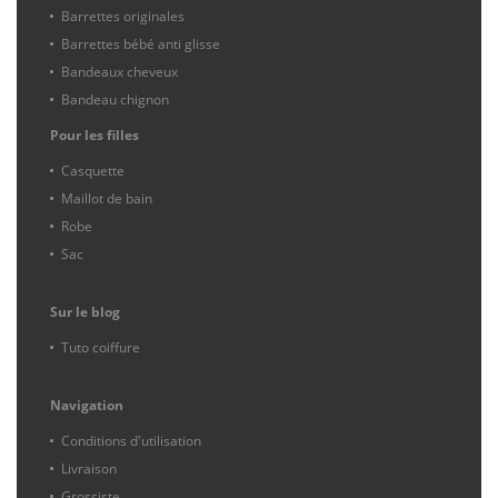
Barrettes originales
Barrettes bébé anti glisse
Bandeaux cheveux
Bandeau chignon
Pour les filles
Casquette
Maillot de bain
Robe
Sac
Sur le blog
Tuto coiffure
Navigation
Conditions d'utilisation
Livraison
Grossiste