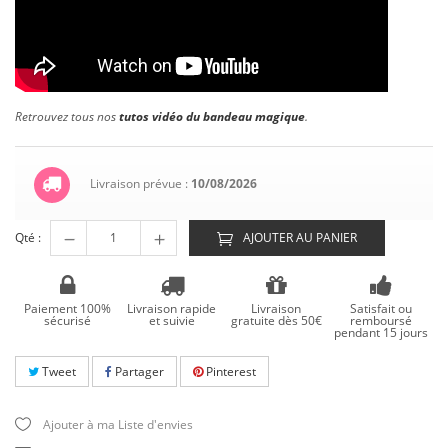
Retrouvez tous nos
tutos vidéo du bandeau magique
.
Livraison prévue :
10/08/2026
Qté :
AJOUTER AU PANIER
Paiement 100%
Livraison rapide
Livraison
Satisfait ou
sécurisé
et suivie
gratuite dès 50€
remboursé
pendant 15 jours
Tweet
Partager
Pinterest
Ajouter à ma Liste d'envies