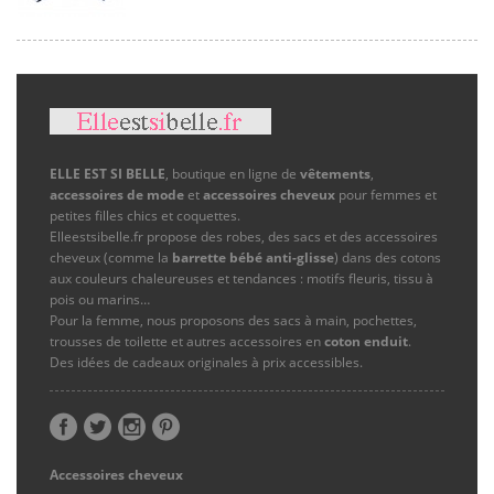
ELLE EST SI BELLE
, boutique en ligne de
vêtements
,
accessoires de mode
et
accessoires cheveux
pour femmes et
petites filles chics et coquettes.
Elleestsibelle.fr propose des robes, des sacs et des accessoires
cheveux (comme la
barrette bébé anti-glisse
) dans des cotons
aux couleurs chaleureuses et tendances : motifs fleuris, tissu à
pois ou marins…
Pour la femme, nous proposons des sacs à main, pochettes,
trousses de toilette et autres accessoires en
coton enduit
.
Des idées de cadeaux originales à prix accessibles.
Accessoires cheveux