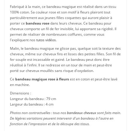
Fabriqué à la main, ce bandeau magique est réalisé dans un tissu
100% coton. Sa couleur rose et son motif à fleurs plairont tout
particulièrement aux jeunes filles coquettes qui auront plaisir à
porter ce
bandeau rose
dans leurs cheveux. Ce bandeau pour
cheveux comporte un fil de fer invisible, lui apportant sa rigidité. Il
permet de réaliser de nombreuses coiffures, comme vous
l'expliquent nos
tutos vidéos
.
Malin, le bandeau magique ne glisse pas, quelque soit la texture des
cheveux, même sur cheveux fins et lisses des petites filles. Son fil de
fer souple est incassable et gainé. Le bandeau peut donc être
réutilisé à l'infini. Il se redresse en un tour de main et peut-être
porté sur cheveux mouillés sans risque d'oxydation.
Ce
bandeau magique rose à fleurs
est en coton et peut-être lavé
en machine.
Dimensions :
Longeur du bandeau : 79 cm
Largeur du bandeau : 4 cm
Photos non contractuelles : tous nos
bandeaux cheveux
sont faits main.
De légères variations peuvent intervenir d'un bandeau à l'autre en
fonction de l'impression et de la découpe des tissus.