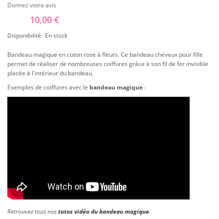
Donnez votre avis
10,00 €
Disponibilité:
En stock
Bandeau magique en coton rose à fleurs. Ce bandeau cheveux pour fille
permet de réaliser de nombreuses coiffures grâce à son fil de fer invisible
placée à l'intérieur du bandeau.
Exemples de coiffures avec le
bandeau magique
:
Retrouvez tous nos
tutos vidéo du bandeau magique
.