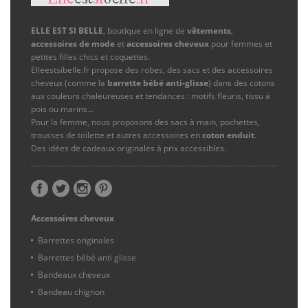
ELLE EST SI BELLE
, boutique en ligne de
vêtements
,
accessoires de mode
et
accessoires cheveux
pour femmes et
petites filles chics et coquettes.
Elleestsibelle.fr propose des robes, des sacs et des accessoires
cheveux (comme la
barrette bébé anti-glisse
) dans des cotons
aux couleurs chaleureuses et tendances : motifs fleuris, tissu à
pois ou marins…
Pour la femme, nous proposons des sacs à main, pochettes,
trousses de toilette et autres accessoires en
coton enduit
.
Des idées de cadeaux originales à prix accessibles.
Accessoires cheveux
Barrettes originales
Barrettes bébé anti glisse
Bandeaux cheveux
Bandeau chignon