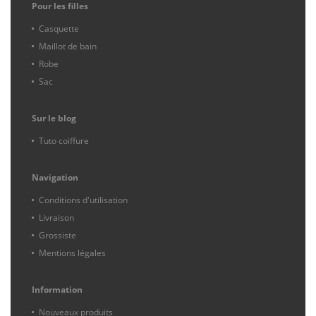
Pour les filles
Casquette
Maillot de bain
Robe
Sac
Sur le blog
Tuto coiffure
Navigation
Conditions d'utilisation
Livraison
Grossiste
Mentions légales
Information
Nouveaux produits