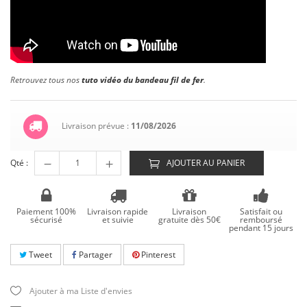
Retrouvez tous nos
tuto vidéo du bandeau fil de fer
.
Livraison prévue :
11/08/2026
Qté :
AJOUTER AU PANIER
Paiement 100%
Livraison rapide
Livraison
Satisfait ou
sécurisé
et suivie
gratuite dès 50€
remboursé
pendant 15 jours
Tweet
Partager
Pinterest
Ajouter à ma Liste d'envies