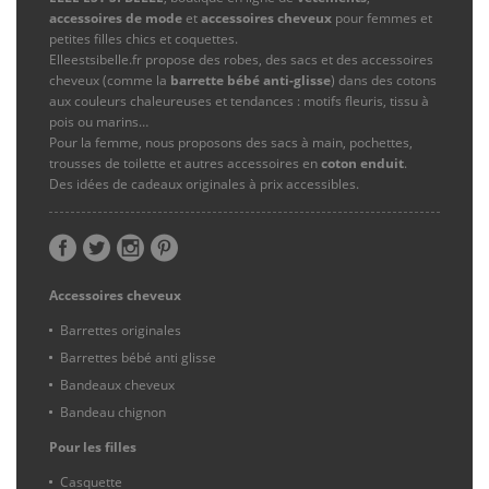
accessoires de mode
et
accessoires cheveux
pour femmes et
petites filles chics et coquettes.
Elleestsibelle.fr propose des robes, des sacs et des accessoires
cheveux (comme la
barrette bébé anti-glisse
) dans des cotons
aux couleurs chaleureuses et tendances : motifs fleuris, tissu à
pois ou marins…
Pour la femme, nous proposons des sacs à main, pochettes,
trousses de toilette et autres accessoires en
coton enduit
.
Des idées de cadeaux originales à prix accessibles.
Accessoires cheveux
Barrettes originales
Barrettes bébé anti glisse
Bandeaux cheveux
Bandeau chignon
Pour les filles
Casquette