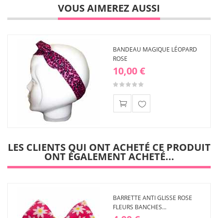
VOUS AIMEREZ AUSSI
BANDEAU MAGIQUE LÉOPARD
ROSE
10,00 €
Ajouter
à ma
liste
LES CLIENTS QUI ONT ACHETÉ CE PRODUIT
d'envies
ONT ÉGALEMENT ACHETÉ...
BARRETTE ANTI GLISSE ROSE
FLEURS BANCHES...