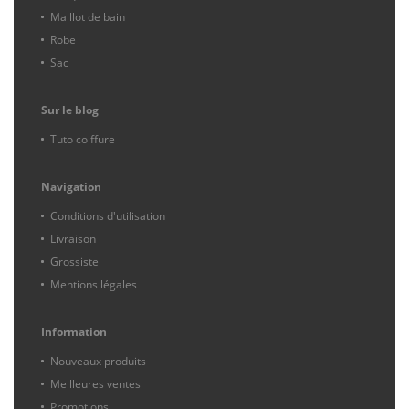
Maillot de bain
Robe
Sac
Sur le blog
Tuto coiffure
Navigation
Conditions d'utilisation
Livraison
Grossiste
Mentions légales
Information
Nouveaux produits
Meilleures ventes
Promotions