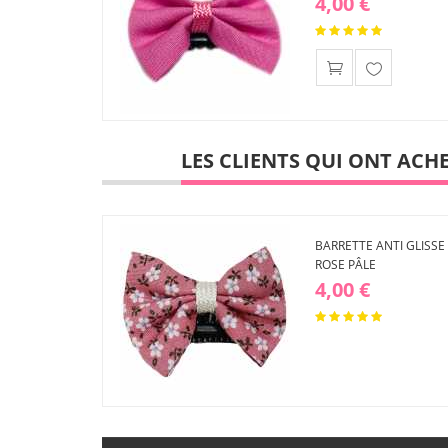
4,00 €
Ajouter
à ma
liste
d'envies
LES CLIENTS QUI ONT ACH
BARRETTE ANTI GLISSE 
ROSE PÂLE
4,00 €