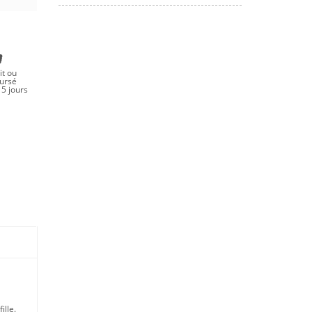
it ou
ursé
5 jours
ille.