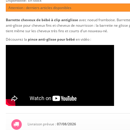
Disponibilité:
En stock
Attention : derniers articles disponibles
Barrette cheveux de bébé à clip antiglisse
avec noeud framboise. Barrette 
anti-glisse pour cheveux fins et cheveux de nourrisson : la barrette ne glisse 
tient même sur les cheveux très fins et courts d'un nouveau-né.
Découvrez la
pince anti-glisse pour bébé
en vidéo :
Livraison prévue :
07/08/2026