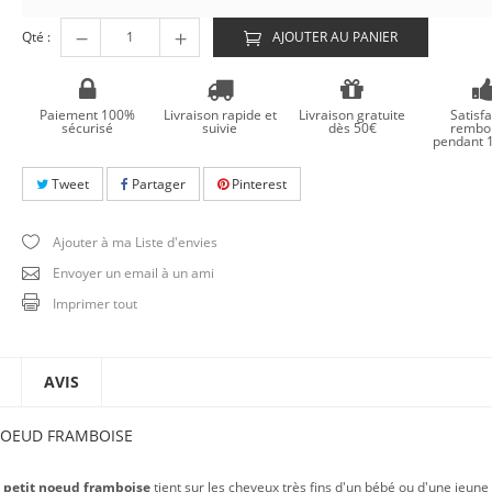
Qté :
AJOUTER AU PANIER
Paiement 100%
Livraison rapide et
Livraison gratuite
Satisfa
sécurisé
suivie
dès 50€
rembo
pendant 1
Tweet
Partager
Pinterest
Ajouter à ma Liste d'envies
Envoyer un email à un ami
Imprimer tout
AVIS
 NOEUD FRAMBOISE
n petit noeud framboise
tient sur les cheveux très fins d'un bébé ou d'une jeune f