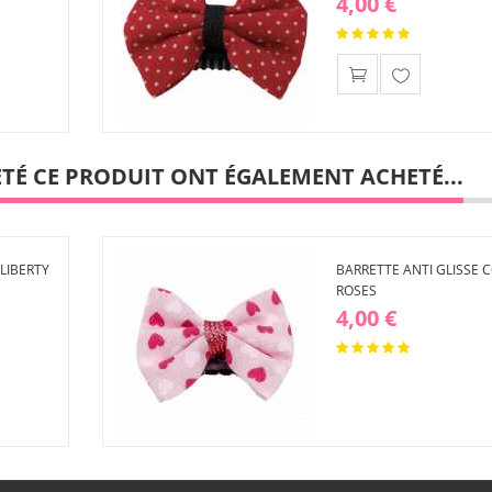
4,00 €
Ajouter
à ma
liste
d'envies
ETÉ CE PRODUIT ONT ÉGALEMENT ACHETÉ...
LIBERTY
BARRETTE ANTI GLISSE 
ROSES
4,00 €