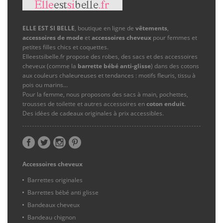
ELLE EST SI BELLE
, boutique en ligne de
vêtements
,
accessoires de mode
et
accessoires cheveux
pour femmes et
petites filles chics et coquettes.
Elleestsibelle.fr propose des robes, des sacs et des accessoires
cheveux (comme la
barrette bébé anti-glisse
) dans des cotons
aux couleurs chaleureuses et tendances : motifs fleuris, tissu à
pois ou marins…
Pour la femme, nous proposons des sacs à main, pochettes,
trousses de toilette et autres accessoires en
coton enduit
.
Des idées de cadeaux originales à prix accessibles.
Accessoires cheveux
Barrettes originales
Barrettes bébé anti glisse
Bandeaux cheveux
Bandeau chignon