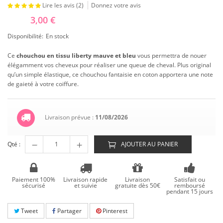
Lire les avis (
2
)
Donnez votre avis
3,00 €
Disponibilité:
En stock
Ce
chouchou en tissu liberty mauve et bleu
vous permettra de nouer
élégamment vos cheveux pour réaliser une queue de cheval. Plus original
qu’un simple élastique, ce chouchou fantaisie en coton apportera une note
de gaieté à votre coiffure.
Livraison prévue :
11/08/2026
Qté :
AJOUTER AU PANIER
Paiement 100%
Livraison rapide
Livraison
Satisfait ou
sécurisé
et suivie
gratuite dès 50€
remboursé
pendant 15 jours
Tweet
Partager
Pinterest