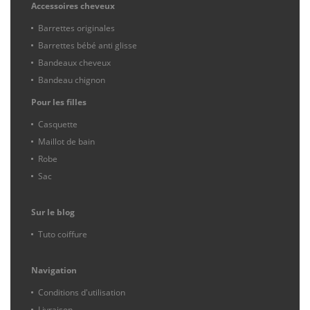
Accessoires cheveux
Barrettes originales
Barrettes bébé anti glisse
Bandeaux cheveux
Bandeau chignon
Pour les filles
Casquette
Maillot de bain
Robe
Sac
Sur le blog
Tuto coiffure
Navigation
Conditions d'utilisation
Livraison