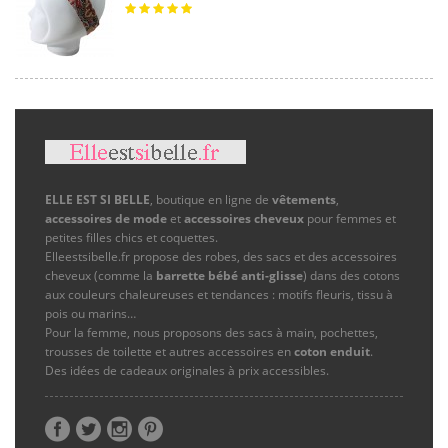
ELLE EST SI BELLE
, boutique en ligne de
vêtements
,
accessoires de mode
et
accessoires cheveux
pour femmes et
petites filles chics et coquettes.
Elleestsibelle.fr propose des robes, des sacs et des accessoires
cheveux (comme la
barrette bébé anti-glisse
) dans des cotons
aux couleurs chaleureuses et tendances : motifs fleuris, tissu à
pois ou marins…
Pour la femme, nous proposons des sacs à main, pochettes,
trousses de toilette et autres accessoires en
coton enduit
.
Des idées de cadeaux originales à prix accessibles.