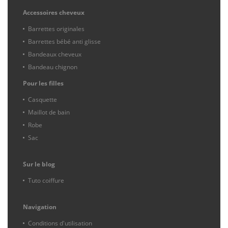
Accessoires cheveux
Barrettes originales
Barrettes bébé anti glisse
Bandeaux cheveux
Bandeau chignon
Pour les filles
Casquette
Maillot de bain
Robe
Sac
Sur le blog
Tuto coiffure
Navigation
Conditions d'utilisation