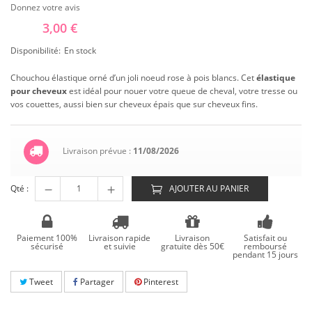
Donnez votre avis
3,00 €
Disponibilité:
En stock
Chouchou élastique orné d’un joli noeud rose à pois blancs. Cet
élastique
pour cheveux
est idéal pour nouer votre queue de cheval, votre tresse ou
vos couettes, aussi bien sur cheveux épais que sur cheveux fins.
Livraison prévue :
11/08/2026
Qté :
AJOUTER AU PANIER
Paiement 100%
Livraison rapide
Livraison
Satisfait ou
sécurisé
et suivie
gratuite dès 50€
remboursé
pendant 15 jours
Tweet
Partager
Pinterest