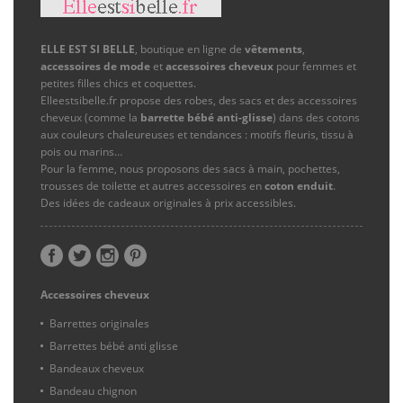
ELLE EST SI BELLE
, boutique en ligne de
vêtements
,
accessoires de mode
et
accessoires cheveux
pour femmes et
petites filles chics et coquettes.
Elleestsibelle.fr propose des robes, des sacs et des accessoires
cheveux (comme la
barrette bébé anti-glisse
) dans des cotons
aux couleurs chaleureuses et tendances : motifs fleuris, tissu à
pois ou marins…
Pour la femme, nous proposons des sacs à main, pochettes,
trousses de toilette et autres accessoires en
coton enduit
.
Des idées de cadeaux originales à prix accessibles.
Accessoires cheveux
Barrettes originales
Barrettes bébé anti glisse
Bandeaux cheveux
Bandeau chignon