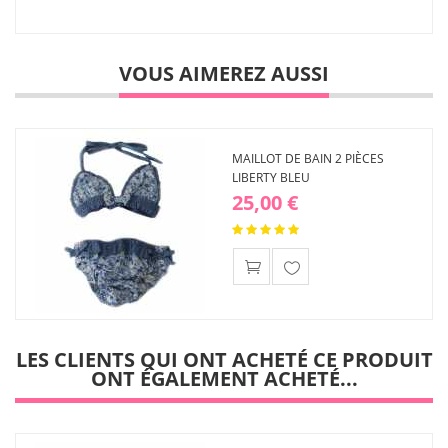
VOUS AIMEREZ AUSSI
MAILLOT DE BAIN 2 PIÈCES
LIBERTY BLEU
25,00 €
Ajouter
à ma
liste
d'envies
LES CLIENTS QUI ONT ACHETÉ CE PRODUIT
ONT ÉGALEMENT ACHETÉ...