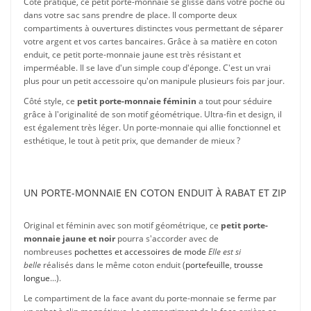
Côté pratique, ce petit porte-monnaie se glisse dans votre poche ou
dans votre sac sans prendre de place. Il comporte deux
compartiments à ouvertures distinctes vous permettant de séparer
votre argent et vos cartes bancaires. Grâce à sa matière en coton
enduit, ce petit porte-monnaie jaune est très résistant et
imperméable. Il se lave d'un simple coup d'éponge. C'est un vrai
plus pour un petit accessoire qu'on manipule plusieurs fois par jour.
Côté style, ce
petit porte-monnaie féminin
a tout pour séduire
grâce à l'originalité de son motif géométrique. Ultra-fin et design, il
est également très léger. Un porte-monnaie qui allie fonctionnel et
esthétique, le tout à petit prix, que demander de mieux ?
UN PORTE-MONNAIE EN COTON ENDUIT À RABAT ET ZIP
Original et féminin avec son motif géométrique, ce
petit porte-
monnaie jaune et noir
pourra s'accorder avec de
nombreuses
pochettes et accessoires de mode
Elle est si
belle
réalisés dans le même coton enduit (
portefeuille
,
trousse
longue
...).
Le compartiment de la face avant du porte-monnaie se ferme par