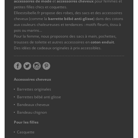
accessoires de mode
et
accessoires cheveux
pour femmes et
petites filles chics et coquettes.
Elleestsibelle.fr propose des robes, des sacs et des accessoires
cheveux (comme la
barrette bébé anti-glisse
) dans des cotons
aux couleurs chaleureuses et tendances : motifs fleuris, tissu à
pois ou marins…
Pour la femme, nous proposons des sacs à main, pochettes,
trousses de toilette et autres accessoires en
coton enduit
.
Des idées de cadeaux originales à prix accessibles.
Accessoires cheveux
Barrettes originales
Barrettes bébé anti glisse
Bandeaux cheveux
Bandeau chignon
Pour les filles
Casquette