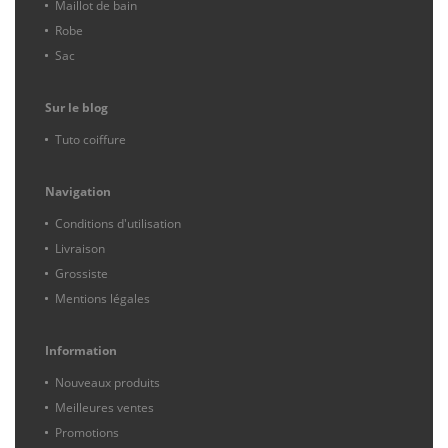
Maillot de bain
Robe
Sac
Sur le blog
Tuto coiffure
Navigation
Conditions d'utilisation
Livraison
Grossiste
Mentions légales
Information
Nouveaux produits
Meilleures ventes
Promotions