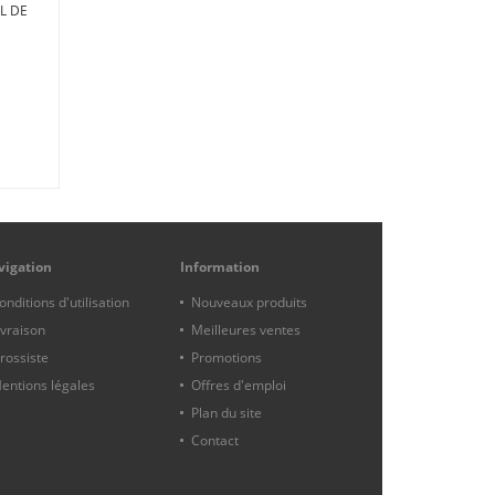
L DE
PORTEFEUILLE AMANDE
COTILLONS
22,00 €
Ajouter
à ma
liste
d'envies
vigation
Information
onditions d'utilisation
Nouveaux produits
ivraison
Meilleures ventes
rossiste
Promotions
entions légales
Offres d'emploi
Plan du site
Contact