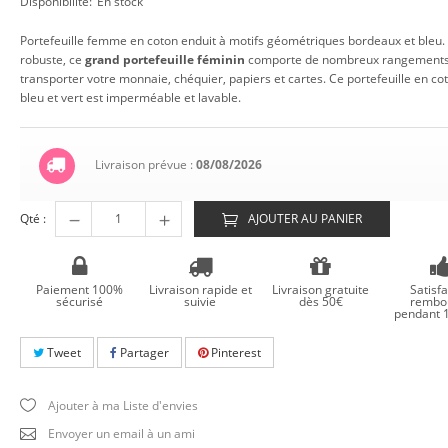
Disponibilité:
En stock
Portefeuille femme en coton enduit à motifs géométriques bordeaux et bleu. 
robuste, ce
grand portefeuille féminin
comporte de nombreux rangements
transporter votre monnaie, chéquier, papiers et cartes. Ce portefeuille en co
bleu et vert est imperméable et lavable.
Livraison prévue :
08/08/2026
Qté :
AJOUTER AU PANIER
Paiement 100%
Livraison rapide et
Livraison gratuite
Satisfa
sécurisé
suivie
dès 50€
rembo
pendant 1
Tweet
Partager
Pinterest
Ajouter à ma Liste d'envies
Envoyer un email à un ami