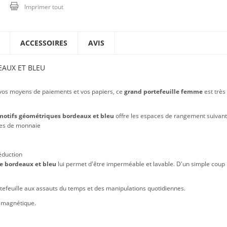
Imprimer tout
ACCESSOIRES
AVIS
AUX ET BLEU
vos moyens de paiements et vos papiers, ce
grand portefeuille femme
est très
 motifs géométriques bordeaux et bleu
offre les espaces de rangement suivant
èces de monnaie
éduction
me
bordeaux et bleu
lui permet d'être imperméable et lavable. D'un simple coup
rtefeuille aux assauts du temps et des manipulations quotidiennes.
ip magnétique.