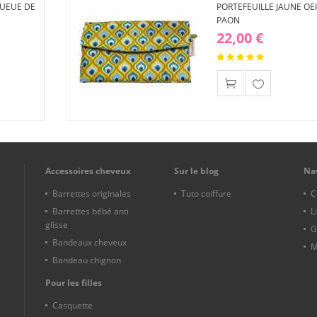
QUEUE DE
PORTEFEUILLE JAUNE OEI
PAON
22,00 €
Ajouter
à ma
liste
d'envies
Accessoires cheveux
Sur le blog
Na
Barrettes originales
Tuto coiffure
C
Barrettes bébé anti
L
glisse
G
Bandeaux cheveux
M
Bandeau chignon
Pour les filles
Casquette