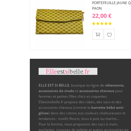
PORTEFEUILLE JAUNE 
PAON
22,00 €
Ajouter
à ma
liste
d'envies
ELLE EST SI BELLE
, boutique en ligne de
vêtements
,
accessoires de mode
et
accessoires cheveux
pour
femmes et petites filles chics et coquettes.
Elleestsibelle.fr propose des robes, des sacs et des
accessoires cheveux (comme la
barrette bébé anti-
glisse
) dans des cotons aux couleurs chaleureuses et
tendances : motifs fleuris, tissu à pois ou marins…
Pour la femme, nous proposons des sacs à main,
pochettes, trousses de toilette et autres accessoires en