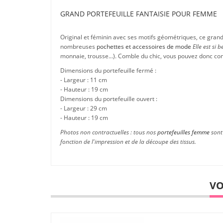
GRAND PORTEFEUILLE FANTAISIE POUR FEMME
Original et féminin avec ses motifs géométriques, ce gran
nombreuses
pochettes et accessoires de mode
Elle est si b
monnaie, trousse...). Comble du chic, vous pouvez donc com
Dimensions du portefeuille fermé :
- Largeur : 11 cm
- Hauteur : 19 cm
Dimensions du portefeuille ouvert :
- Largeur : 29 cm
- Hauteur : 19 cm
Photos non contractuelles : tous nos
portefeuilles femme
sont 
fonction de l'impression et de la découpe des tissus.
VO