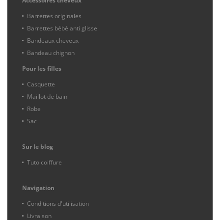
Accessoires cheveux
Barrettes originales
Barrettes bébé anti glisse
Bandeaux cheveux
Bandeau chignon
Pour les filles
Casquette
Maillot de bain
Robe
Sac
Sur le blog
Tuto coiffure
Navigation
Conditions d'utilisation
Livraison