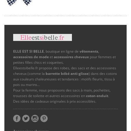
ELLE EST SI BELLE
, boutique en ligne de
vêtements
,
accessoires de mode
et
accessoires cheveux
pour femmes et
petites filles chics et coquettes.
Elleestsibelle.fr propose des robes, des sacs et des accessoires
cheveux (comme la
barrette bébé anti-glisse
) dans des cotons
aux couleurs chaleureuses et tendances : motifs fleuris, tissu à
pois ou marins…
Pour la femme, nous proposons des sacs à main, pochettes,
trousses de toilette et autres accessoires en
coton enduit
.
Des idées de cadeaux originales à prix accessibles.